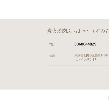
炭火焼肉ふちおか （すみ
0368044829
TEL
住所
東京都世田谷区経堂1-5-8
ルハイツ経堂 1F