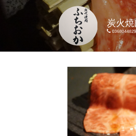
炭火焼
036804482