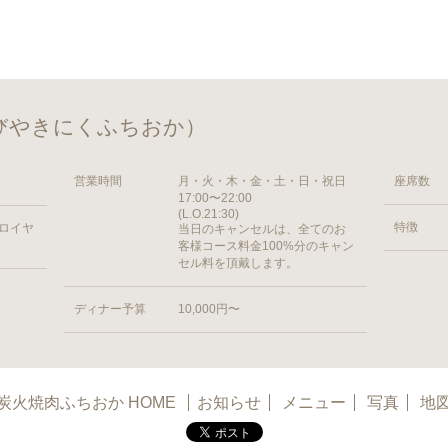
びやきにくふちおか）
営業時間
月・火・木・金・土・日・祝日
座席数
17:00〜22:00
(L.O.21:30)
特徴
 ロイヤ
当日のキャンセルは、全てのお
客様コース料金100%分のキャン
セル料を頂戴します。
ディナー予算
10,000円〜
炭火焼肉ふちおか HOME
お知らせ
メニュー
写真
地