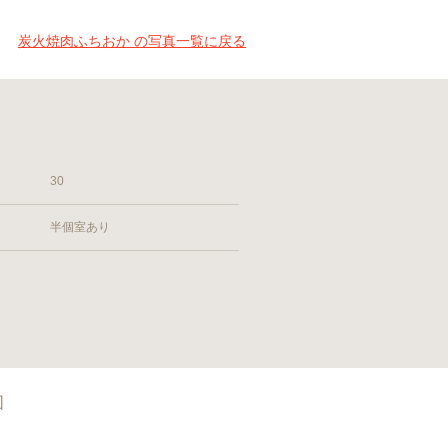
炭火焼肉ふちおか の写真一覧に戻る
30
半個室あり
図